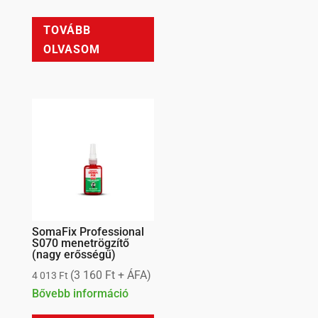
TOVÁBB
OLVASOM
SomaFix Professional
S070 menetrögzítő
(nagy erősségű)
(
3 160
Ft
+ ÁFA)
4 013
Ft
Bővebb információ