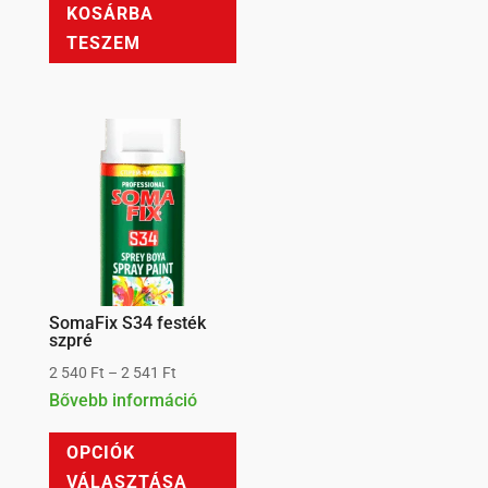
KOSÁRBA
TESZEM
SomaFix S34 festék
szpré
Ártartomány:
2 540
Ft
–
2 541
Ft
Bővebb információ
2
Ennek
540 Ft
OPCIÓK
a
-
VÁLASZTÁSA
terméknek
2