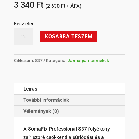
3 340
Ft
(
2 630
Ft
+ ÁFA)
Készleten
SomaFix
KOSÁRBA TESZEM
Professional
S37
folyékony
Cikkszám:
S37
Kategória:
Járműipari termékek
zsír
szpré
mennyiség
Leírás
További információk
Vélemények (0)
A SomaFix Professional S37 folyékony
zsír szpré csökkenti a súrlódást és a