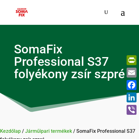
SomaFix
Professional S37
folyékony zsír szpré
Print
Email
Face
Linke
Viber
Kezdőlap
/
Járműipari termékek
/ SomaFix Professional S37