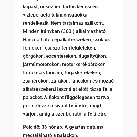
kopást, miközben tartós kenési és
vízlepergető tulajdonságokkal
rendelkezik. Nem tartalmaz szilikont.
Minden irányban (360˚) alkalmazható.
Használható gépalkatrészeken, csuklós
fémeken, csúszó fémfelületeken,
görgőkön, excentereken, dugattyúkon,
járműmotorokon, motorkerékpárokon,
targoncák láncain, fogaskerekeken,
zsanérokon, zárakon, láncokon és mozgó
alkatrészeken.Használat előtt rázza fel a
palackot. A flakont függőlegesen tartva
permetezze a kívánt felületre, majd
várjon, amíg a szer behatol a felületre.
Polcidő: 36 hónap. A gyártás dátuma
megtalálható a palackon.