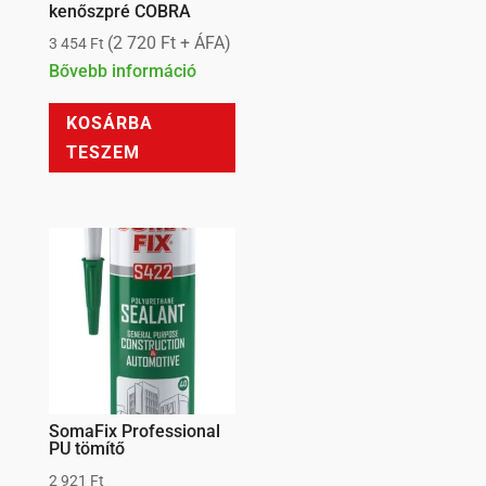
kenőszpré COBRA
(
2 720
Ft
+ ÁFA)
3 454
Ft
Bővebb információ
KOSÁRBA
TESZEM
SomaFix Professional
PU tömítő
2 921
Ft