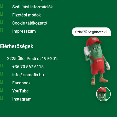

Szállítási információk

Fizetési módok

Cookie tájékoztató

Impresszum
Szia! 👋 Segíthetek?
Elérhetőségek
2225 Üllő, Pesti út 199-201.

+36 70 567 6115​​

info@somafix.hu

Facebook

YouTube

Instagram