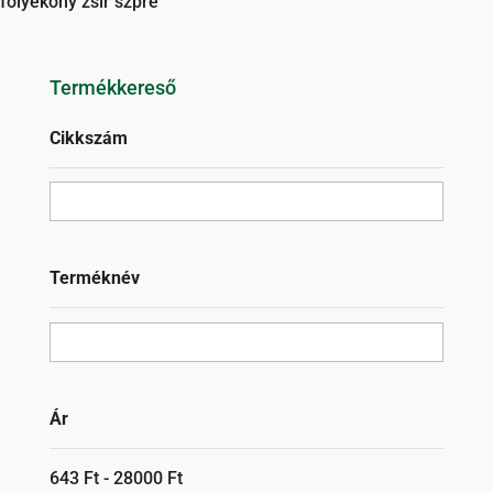
folyékony zsír szpré
Termékkereső
Cikkszám
Terméknév
Ár
643
Ft
-
28000
Ft