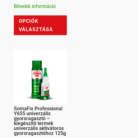
Bővebb információ
Ennek
OPCIÓK
a
VÁLASZTÁSA
terméknek
több
variációja
van.
A
változatok
a
termékoldalon
választhatók
ki
SomaFix Professional
Y655 univerzális
gyorsragasztó –
kiegészítő termék
univerzális aktivátoros
gyorsragasztóhoz 125g