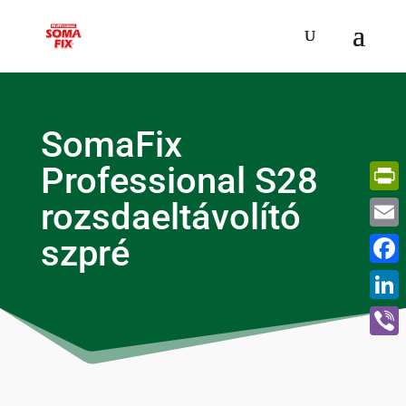
SomaFix
Professional S28
rozsdaeltávolító
Print
szpré
Email
Face
Linke
Viber