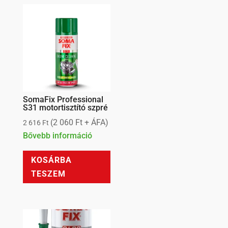
SomaFix Professional
S31 motortisztító szpré
(
2 060
Ft
+ ÁFA)
2 616
Ft
Bővebb információ
KOSÁRBA
TESZEM