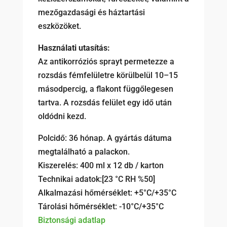
mezőgazdasági és háztartási
eszközöket.
Használati utasítás:
Az antikorróziós sprayt permetezze a
rozsdás fémfelületre körülbelül 10–15
másodpercig, a flakont függőlegesen
tartva. A rozsdás felület egy idő után
oldódni kezd.
Polcidő: 36 hónap. A gyártás dátuma
megtalálható a palackon.
Kiszerelés: 400 ml x 12 db / karton
Technikai adatok:[23 °C RH %50]
Alkalmazási hőmérséklet: +5°C/+35°C
Tárolási hőmérséklet: -10°C/+35°C
Biztonsági adatlap