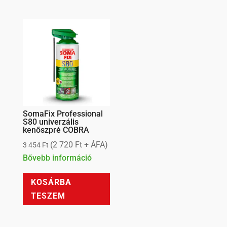
SomaFix Professional
S80 univerzális
kenőszpré COBRA
(
2 720
Ft
+ ÁFA)
3 454
Ft
Bővebb információ
KOSÁRBA
TESZEM