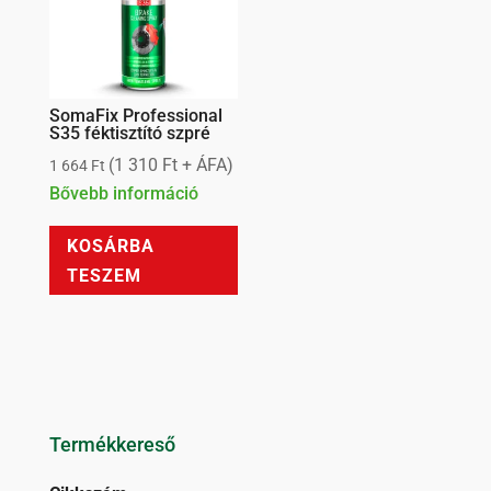
a
termékoldalon
választhatók
ki
SomaFix Professional
S35 féktisztító szpré
(
1 310
Ft
+ ÁFA)
1 664
Ft
Bővebb információ
KOSÁRBA
TESZEM
Termékkereső