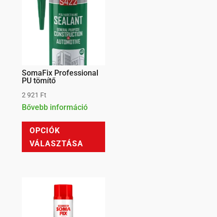
SomaFix Professional
PU tömítő
2 921
Ft
Bővebb információ
Ennek
OPCIÓK
a
VÁLASZTÁSA
terméknek
több
variációja
van.
A
változatok