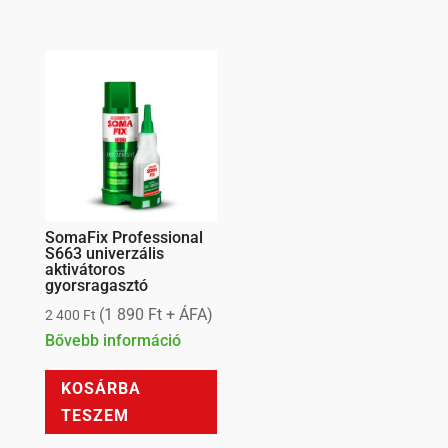
SomaFix Professional
S663 univerzális
aktivátoros
gyorsragasztó
(
1 890
Ft
+ ÁFA)
2 400
Ft
Bővebb információ
KOSÁRBA
TESZEM