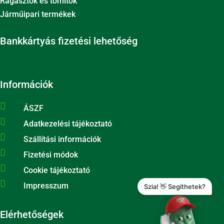
Ragasztók és tömítők
Járműipari termékek
Bankkártyás fizetési lehetőség
Információk

ÁSZF

Adatkezelési tájékoztató

Szállítási információk

Fizetési módok

Cookie tájékoztató

Impresszum
Szia! 👋 Segíthetek?
Elérhetőségek