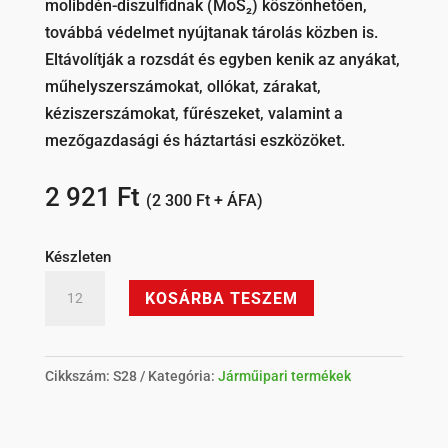
molibdén-diszulfidnak (MoS₂) köszönhetően,
továbbá védelmet nyújtanak tárolás közben is.
Eltávolítják a rozsdát és egyben kenik az anyákat,
műhelyszerszámokat, ollókat, zárakat,
kéziszerszámokat, fűrészeket, valamint a
mezőgazdasági és háztartási eszközöket.
2 921
Ft
(
2 300
Ft
+ ÁFA)
Készleten
SomaFix
KOSÁRBA TESZEM
Professional
S28
rozsdaeltávolító
Cikkszám:
S28
Kategória:
Járműipari termékek
szpré
mennyiség