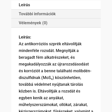
Leírás
További információk
Vélemények (0)
Leírás:
Az antikorróziós szprék eltávolítják
mindenféle rozsdát. Megnyitják a
beragadt fém alkatrészeket, és
megakadályozzák az újrarozsdásodást
és korróziót a benne található molibdén-
diszulfidnak (MoS₂) köszönhetően,
továbbá védelmet nyújtanak tárolás
közben is. Eltávolítják a rozsdát és
egyben kenik az anyákat,
műhelyszerszámokat, ollókat, zárakat,
kéziszerszámokat, fűrészeket, valamint a