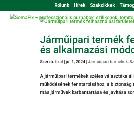
Rólunk
Hírek
Szakcikkek
Támog
ÉPÍTŐMESTERE
Járműipari termék fe
és alkalmazási mód
Szerző:
fixal
|
júl 1, 2024
|
Járműipari termékek
,
Sz
A járműipari termékek széles választéka á
működésének fenntartásához, a biztonság 
más járművek karbantartása és javítása sor