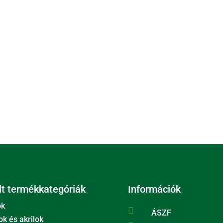
t termékkategóriák
Információk
ok

ÁSZF
ok és akrilok