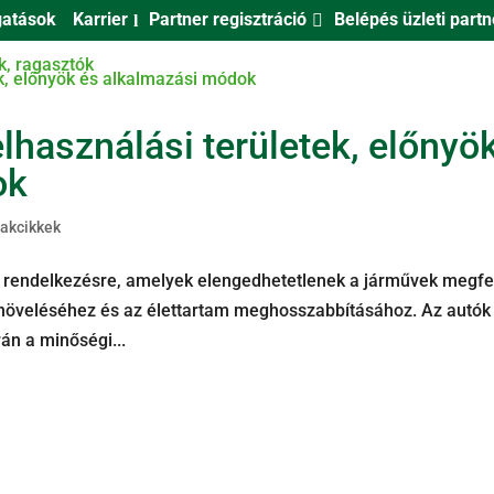
Partner regisztráció
Belépés üzleti part
atások
Karrier
KNEK
VISZONTELADÓKNAK
TERMÉKEINK
ÉRTÉKES
lhasználási területek, előnyö
ok
akcikkek
ll rendelkezésre, amelyek elengedhetetlenek a járművek megfe
növeléséhez és az élettartam meghosszabbításához. Az autók
án a minőségi...