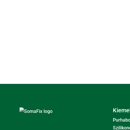
Kiemel
Purhab
Szilikon