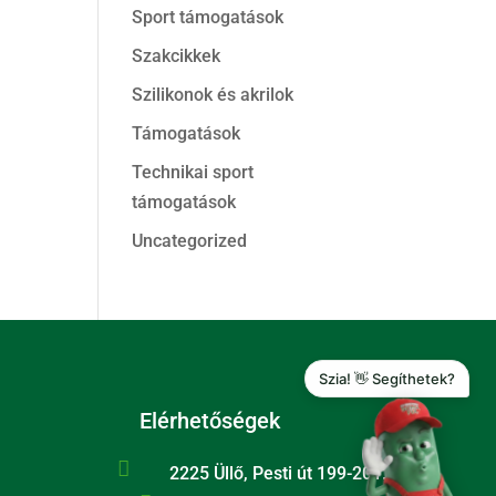
Sport támogatások
Szakcikkek
Szilikonok és akrilok
Támogatások
Technikai sport
támogatások
Uncategorized
Szia! 👋 Segíthetek?
Elérhetőségek

2225 Üllő, Pesti út 199-201.