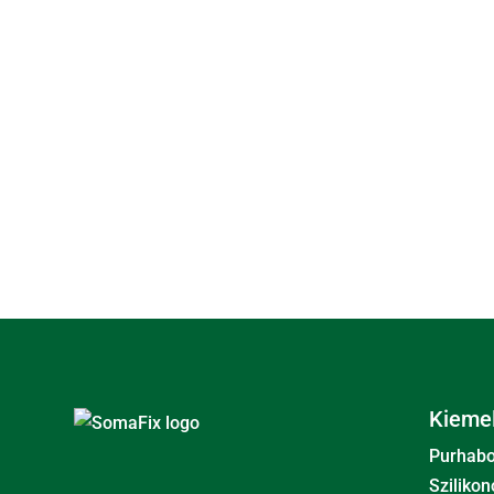
Kiemel
Purhab
Szilikon