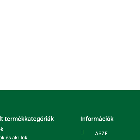
t termékkategóriák
Információk
ok

ÁSZF
ok és akrilok