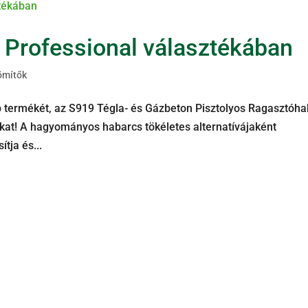
 Professional választékában
ömítők
 termékét, az S919 Tégla- és Gázbeton Pisztolyos Ragasztóha
kat! A hagyományos habarcs tökéletes alternatívájaként
ítja és...