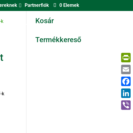
nereknek
Partnerfiók
0 Elemek
Kosár
ÍTÉSI PONTOK
WEBÁRUHÁZ
KAPCSOLAT
Termékkereső
t
Print
Email
Face
-k
Linke
Viber