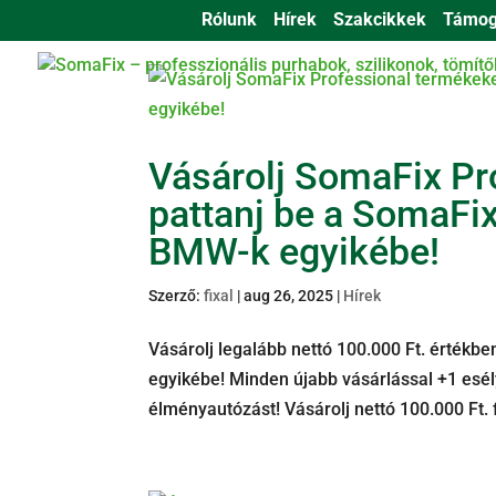
Rólunk
Hírek
Szakcikkek
Támog
ÉPÍTŐMESTERE
Vásárolj SomaFix Pr
pattanj be a SomaFi
BMW-k egyikébe!
Szerző:
fixal
|
aug 26, 2025
|
Hírek
Vásárolj legalább nettó 100.000 Ft. értékb
egyikébe! Minden újabb vásárlással +1 esél
élményautózást! Vásárolj nettó 100.000 Ft. 