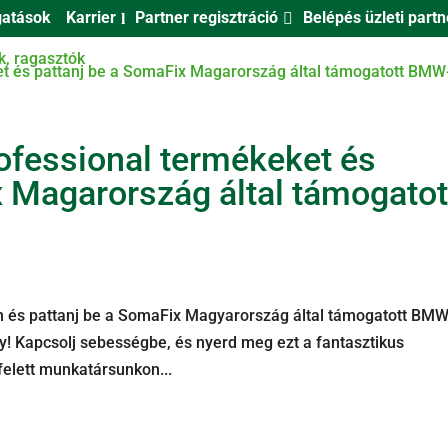
Partner regisztráció
Belépés üzleti part
atások
Karrier
KNEK
VISZONTELADÓKNAK
TERMÉKEINK
ÉRTÉKES
ofessional termékeket és
x Magarország által támogatot
en és pattanj be a SomaFix Magyarország által támogatott BMW
y! Kapcsolj sebességbe, és nyerd meg ezt a fantasztikus
felett munkatársunkon...