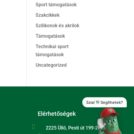
Sport támogatások
Szakcikkek
Szilikonok és akrilok
Támogatások
Technikai sport
támogatások
Uncategorized
Szia! 👋 Segíthetek?
Elérhetőségek

2225 Üllő, Pesti út 199-201.