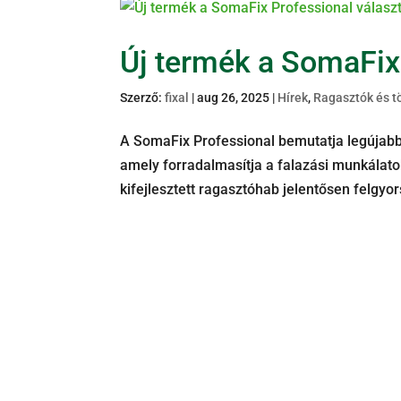
Új termék a SomaFix
Szerző:
fixal
|
aug 26, 2025
|
Hírek
,
Ragasztók és t
A SomaFix Professional bemutatja legújabb
amely forradalmasítja a falazási munkálato
kifejlesztett ragasztóhab jelentősen felgyors