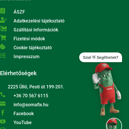

ÁSZF

Adatkezelési tájékoztató

Szállítási információk

Fizetési módok

Cookie tájékoztató

Impresszum
Szia! 👋 Segíthetek?
Elérhetőségek
2225 Üllő, Pesti út 199-201.

+36 70 567 6115​​

info@somafix.hu

Facebook

YouTube