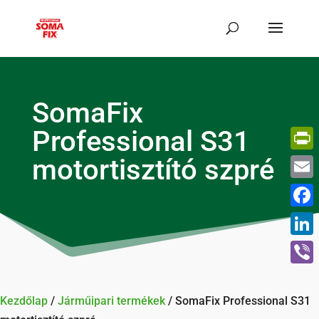
SomaFix
Professional S31
motortisztító szpré
Print
Email
Face
Linke
Viber
Kezdőlap
/
Járműipari termékek
/ SomaFix Professional S31