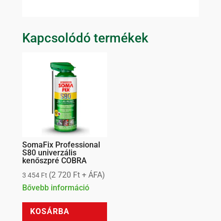
Kapcsolódó termékek
SomaFix Professional
S80 univerzális
kenőszpré COBRA
(
2 720
Ft
+ ÁFA)
3 454
Ft
Bővebb információ
KOSÁRBA