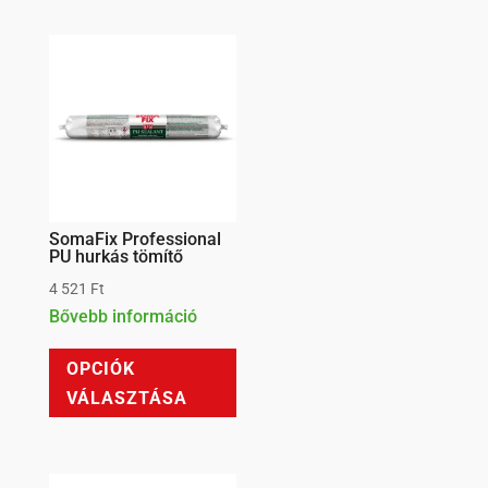
variációja
van.
A
változatok
a
termékoldalon
választhatók
ki
SomaFix Professional
PU hurkás tömítő
4 521
Ft
Bővebb információ
Ennek
OPCIÓK
a
VÁLASZTÁSA
terméknek
több
variációja
van.