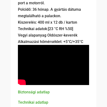
port a motorról.
Polcidő: 36 hónap. A gyártás dátuma
megtalálható a palackon.
Kiszerelés: 400 ml x 12 db / karton
Technikai adatok:[23 °C RH %50]
Vegyi alapanyag Oldószer-keverék
Alkalmazási hőmérséklet: +5°C/+35°C
Biztonsági adatlap
Technikai adatlap