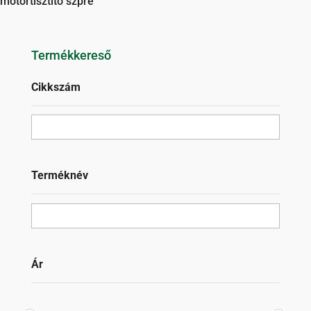
motortisztító szpré
Termékkereső
Cikkszám
Terméknév
Ár