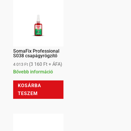
A
változatok
a
termékoldalon
választhatók
ki
SomaFix Professional
S038 csapágyrögzítő
(
3 160
Ft
+ ÁFA)
4 013
Ft
Bővebb információ
KOSÁRBA
TESZEM