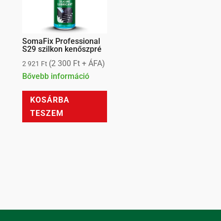
SomaFix Professional
S29 szilkon kenőszpré
(
2 300
Ft
+ ÁFA)
2 921
Ft
Bővebb információ
KOSÁRBA
TESZEM