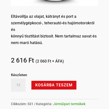
Eltávolítja az olajat, kátrányt és port a
személygépkocsi-, teherautó-és hajómotorokról
és
könnyű tisztítást biztosít. Nem tartalmaz savat és
nem maró hatású.
2 616
Ft
(
2 060
Ft
+ ÁFA)
Készleten
SomaFix
KOSÁRBA TESZEM
Professional
S31
motortisztító
Cikkszám:
S31
Kategória:
Járműipari termékek
szpré