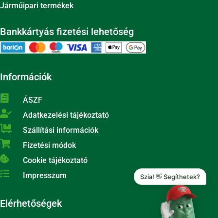
Járműipari termékek
Bankkártyás fizetési lehetőség
Információk

ÁSZF

Adatkezelési tájékoztató

Szállítási információk

Fizetési módok

Cookie tájékoztató

Impresszum
Szia! 👋 Segíthetek?
Elérhetőségek