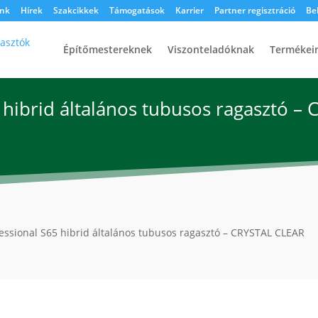
nk
Hírek
Szakcikkek
Támogatások
Karrier
Partner regisztráció
Be
Építőmestereknek
Viszonteladóknak
Termékei
 hibrid általános tubusos ragasztó –
essional S65 hibrid általános tubusos ragasztó – CRYSTAL CLEAR