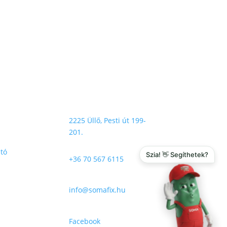
Elérhetőségek

2225 Üllő, Pesti út 199-
201.
ató
Szia! 👋 Segíthetek?

+36 70 567 6115​​

info@somafix.hu

Facebook