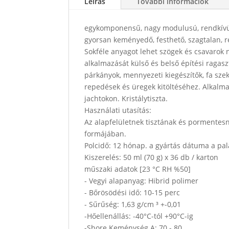
Leírás
További információk
egykomponensű, nagy modulusú, rendkívül
gyorsan keményedő, festhető, szagtalan, r
Sokféle anyagot lehet szögek és csavarok né
alkalmazását külső és belső építési ragaszt
párkányok, mennyezeti kiegészítők, fa sze
repedések és üregek kitöltéséhez. Alkalma
jachtokon. Kristálytiszta.
Használati utasítás:
Az alapfelületnek tisztának és pormentesn
formájában.
Polcidő: 12 hónap. a gyártás dátuma a pa
Kiszerelés: 50 ml (70 g) x 36 db / karton
műszaki adatok [23 °C RH %50]
- Vegyi alapanyag: Hibrid polimer
- Bőrösödési idő: 10-15 perc
- Sűrűség: 1,63 g/cm ³ +-0,01
-Hőellenállás: -40°C-tól +90°C-ig
-Shore Keménység A: 70 - 80