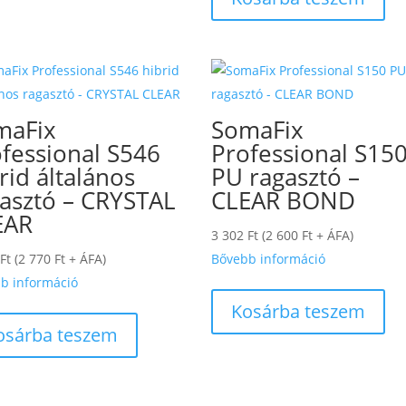
maFix
SomaFix
fessional S546
Professional S15
rid általános
PU ragasztó –
asztó – CRYSTAL
CLEAR BOND
EAR
3 302
Ft
(
2 600
Ft
+ ÁFA)
Ft
(
2 770
Ft
+ ÁFA)
Bővebb információ
b információ
Kosárba teszem
osárba teszem