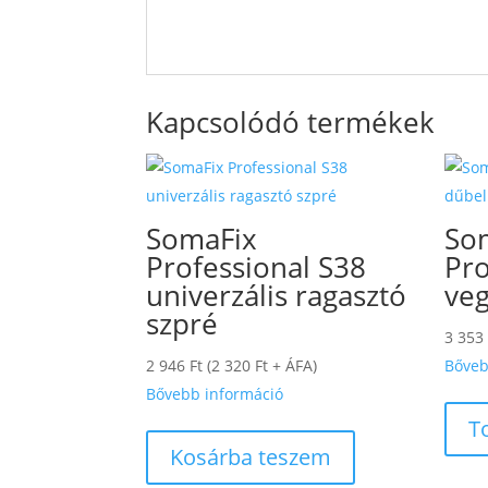
Kapcsolódó termékek
SomaFix
So
Professional S38
Pro
univerzális ragasztó
veg
szpré
3 353
2 946
Ft
(
2 320
Ft
+ ÁFA)
Bőveb
Bővebb információ
T
Kosárba teszem