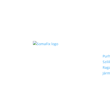
Kie
te
Pur
Szil
Raga
Járm
Ban
leh