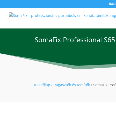
Rólu
SomaFix Professional S65
Kezdőlap
/
Ragasztók és tömítők
/ SomaFix Prof