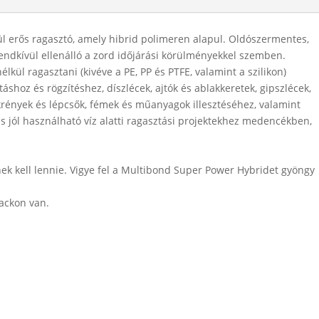
CRYSTAL
CLEAR
 erős ragasztó, amely hibrid polimeren alapul. Oldószermentes,
mennyiség
endkívül ellenálló a zord időjárási körülményekkel szemben.
lkül ragasztani (kivéve a PE, PP és PTFE, valamint a szilikon)
áshoz és rögzítéshez, díszlécek, ajtók és ablakkeretek, gipszlécek,
krények és lépcsők, fémek és műanyagok illesztéséhez, valamint
s jól használható víz alatti ragasztási projektekhez medencékben,
ek kell lennie. Vigye fel a Multibond Super Power Hybridet gyöngy
lackon van.