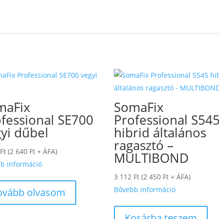
maFix
SomaFix
fessional SE700
Professional S54
yi dűbel
hibrid általános
ragasztó –
Ft
(
2 640
Ft
+ ÁFA)
MULTIBOND
b információ
3 112
Ft
(
2 450
Ft
+ ÁFA)
Bővebb információ
ovább olvasom
Kosárba teszem