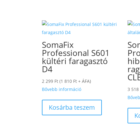
SomaFix
So
Professional S601
Pro
kültéri faragasztó
hib
D4
rag
CL
2 299
Ft
(
1 810
Ft
+ ÁFA)
Bővebb információ
3 518
Bőveb
Kosárba teszem
K