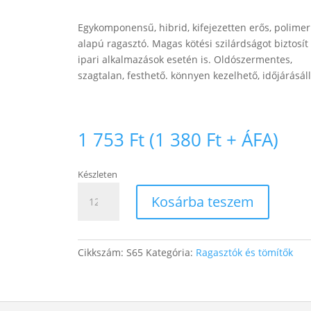
Egykomponensű, hibrid, kifejezetten erős, polimer
alapú ragasztó. Magas kötési szilárdságot biztosít
ipari alkalmazások esetén is. Oldószermentes,
szagtalan, festhető. könnyen kezelhető, időjárásáll
1 753
Ft
(
1 380
Ft
+ ÁFA)
Készleten
SomaFix
Kosárba teszem
Professional
S65
hibrid
Cikkszám:
S65
Kategória:
Ragasztók és tömítők
általános
tubusos
ragasztó
-