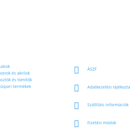
melt
Információk
rmékkategóriák
habok

ÁSZF
ikonok és akrilok
sztók és tömítők

űipari termékek
Adatkezelési tájékozt
kkártyás fizetési

Szállítási információk
etőség

Fizetési módok