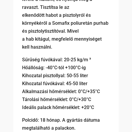
ravaszt. Tisztítsa le az
elkenődött habot a pisztolyról és
környékéről a Somafix poliuretán purhab
és pisztolytisztítóval. Mivel
a hab kitágul, megfelelő mennyiséget
kell használni.
Sűrűség fúvókával: 20-25 kg/m ³
Hőállóság: -40°C-tól +100°C-ig
Kihozatal pisztollyal: 50-55 liter
Kihozatal fúvókával: 45-50 liter
Alkalmazási hőmérséklet: 0°C/+35°C
Tárolási hőmérséklet: 0°C/+30°C
Ideális palack hőmérséklet: +20°C
Polcidő: 18 hónap. A gyártás dátuma
megtalálható a palackon.