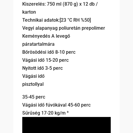
Kiszerelés: 750 ml (870 g) x 12 db /
karton
Technikai adatok:[23 °C RH %50]
Vegyi alapanyag poliuretán prepolimer
Keményedés A levegő
páratartalmára
Bőrösödési idő 8-10 perc
Vágási idő 15-20 perc
Nyitott idő 3-5 perc
Vágási idő
pisztollyal
35-45 perc
Vágási idő fúvókával 45-60 perc
Sűrűség 17-20 kg/m ³