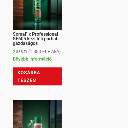
SomaFix Professional
SE605 kézi téli purhab
gazdaságos
(
1 880
Ft
+ ÁFA)
2 388
Ft
Bővebb információ
KOSÁRBA
TESZEM