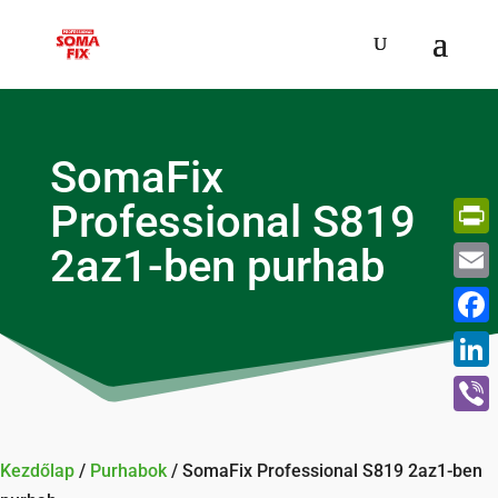
SomaFix
Professional S819
2az1-ben purhab
Print
Email
Face
Linke
Viber
Kezdőlap
/
Purhabok
/ SomaFix Professional S819 2az1-ben