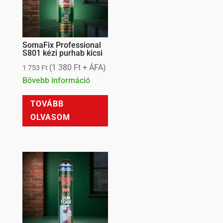
SomaFix Professional
S801 kézi purhab kicsi
(
1 380
Ft
+ ÁFA)
1 753
Ft
Bővebb információ
TOVÁBB
OLVASOM