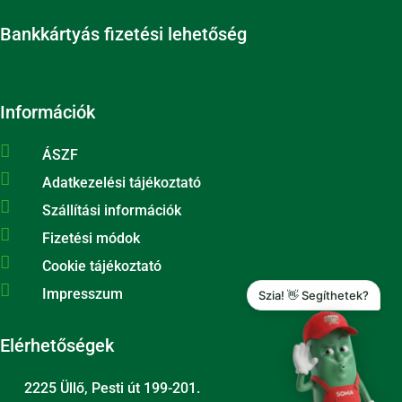
Bankkártyás fizetési lehetőség
Információk

ÁSZF

Adatkezelési tájékoztató

Szállítási információk

Fizetési módok

Cookie tájékoztató

Impresszum
Szia! 👋 Segíthetek?
Elérhetőségek
2225 Üllő, Pesti út 199-201.