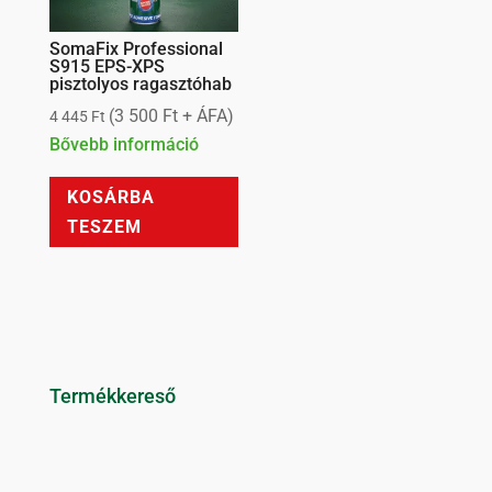
SomaFix Professional
S915 EPS-XPS
pisztolyos ragasztóhab
(
3 500
Ft
+ ÁFA)
4 445
Ft
Bővebb információ
KOSÁRBA
TESZEM
Termékkereső