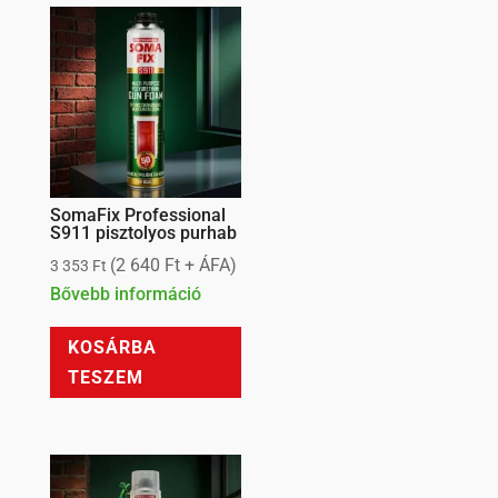
SomaFix Professional
S911 pisztolyos purhab
(
2 640
Ft
+ ÁFA)
3 353
Ft
Bővebb információ
KOSÁRBA
TESZEM