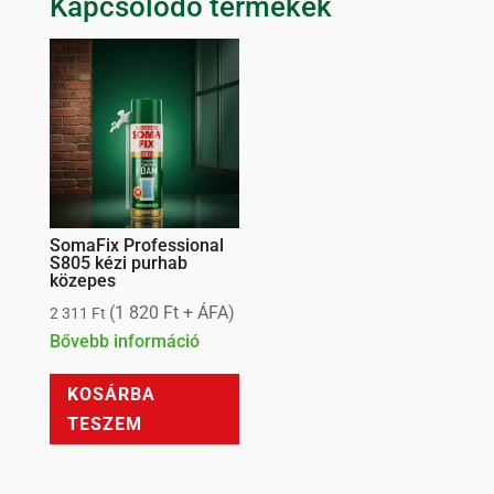
Kapcsolódó termékek
SomaFix Professional
S805 kézi purhab
közepes
(
1 820
Ft
+ ÁFA)
2 311
Ft
Bővebb információ
KOSÁRBA
TESZEM