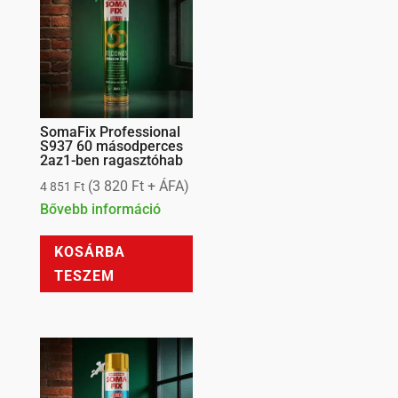
SomaFix Professional
S937 60 másodperces
2az1-ben ragasztóhab
(
3 820
Ft
+ ÁFA)
4 851
Ft
Bővebb információ
KOSÁRBA
TESZEM