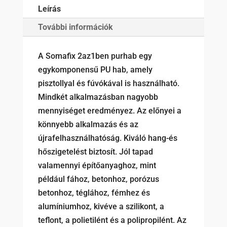
Leírás
További információk
A Somafix 2az1ben purhab egy
egykomponensű PU hab, amely
pisztollyal és fúvókával is használható.
Mindkét alkalmazásban nagyobb
mennyiséget eredményez. Az előnyei a
könnyebb alkalmazás és az
újrafelhasználhatóság. Kiváló hang-és
hőszigetelést biztosít. Jól tapad
valamennyi építőanyaghoz, mint
például fához, betonhoz, porózus
betonhoz, téglához, fémhez és
alumíniumhoz, kivéve a szilikont, a
teflont, a polietilént és a polipropilént. Az