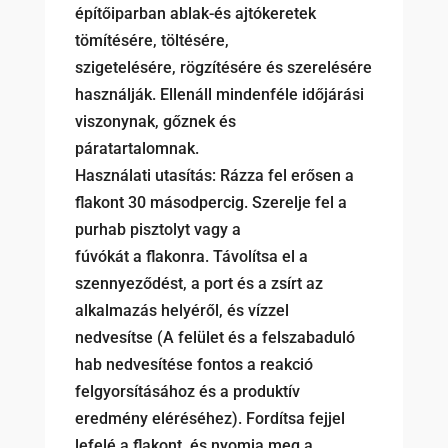
építőiparban ablak-és ajtókeretek
tömítésére, töltésére,
szigetelésére, rögzítésére és szerelésére
használják. Ellenáll mindenféle időjárási
viszonynak, gőznek és
páratartalomnak.
Használati utasítás: Rázza fel erősen a
flakont 30 másodpercig. Szerelje fel a
purhab pisztolyt vagy a
fúvókát a flakonra. Távolítsa el a
szennyeződést, a port és a zsírt az
alkalmazás helyéről, és vízzel
nedvesítse (A felület és a felszabaduló
hab nedvesítése fontos a reakció
felgyorsításához és a produktív
eredmény eléréséhez). Fordítsa fejjel
lefelé a flakont, és nyomja meg a