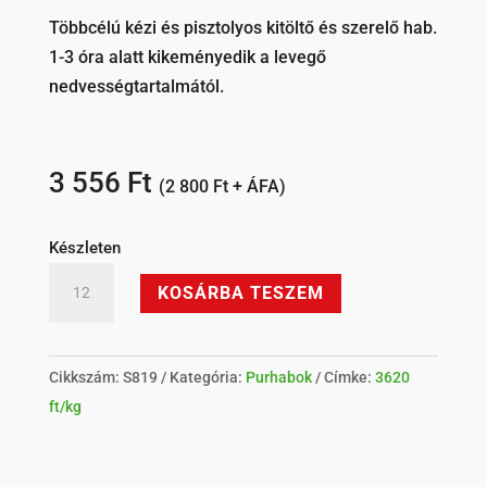
Többcélú kézi és pisztolyos kitöltő és szerelő hab.
1-3 óra alatt kikeményedik a levegő
nedvességtartalmától.
3 556
Ft
(
2 800
Ft
+ ÁFA)
Készleten
SomaFix
KOSÁRBA TESZEM
Professional
S819
2az1-
Cikkszám:
S819
Kategória:
Purhabok
Címke:
3620
ben
ft/kg
purhab
mennyiség