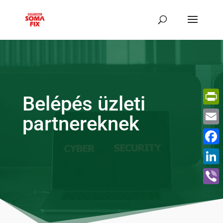
Belépés üzleti
Print
partnereknek
Email
Face
Linke
Viber