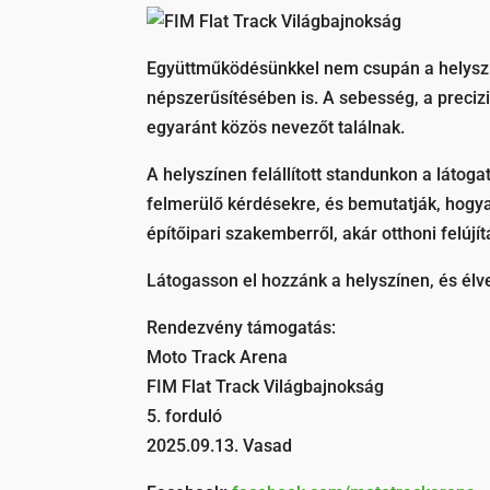
Együttműködésünkkel nem csupán a helyszín
népszerűsítésében is. A sebesség, a preci
egyaránt közös nevezőt találnak.
A helyszínen felállított standunkon a látog
felmerülő kérdésekre, és bemutatják, hogy
építőipari szakemberről, akár otthoni felújít
Látogasson el hozzánk a helyszínen, és élv
Rendezvény támogatás:
Moto Track Arena
FIM Flat Track Világbajnokság
5. forduló
2025.09.13. Vasad