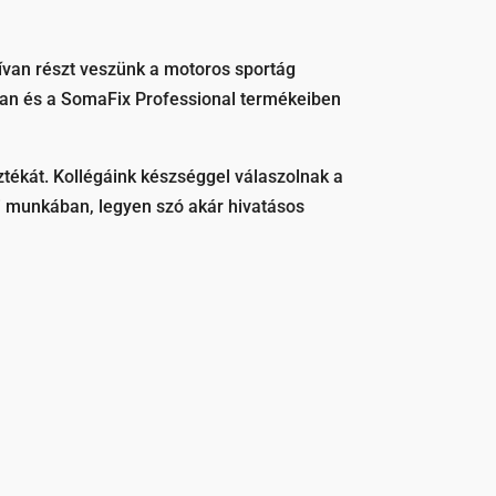
ívan részt veszünk a motoros sportág
ban és a SomaFix Professional termékeiben
ztékát. Kollégáink készséggel válaszolnak a
i munkában, legyen szó akár hivatásos