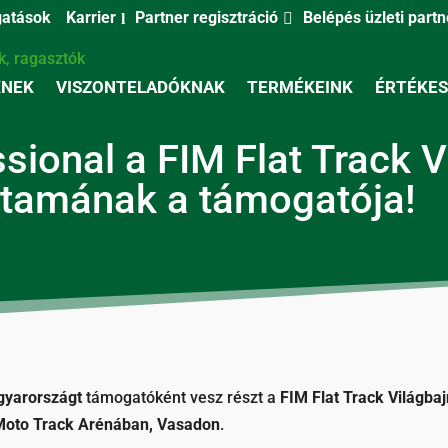
Partner regisztráció
Belépés üzleti part
atások
Karrier
KNEK
VISZONTELADÓKNAK
TERMÉKEINK
ÉRTÉKES
sional a FIM Flat Track 
utamának a támogatója!
yarországt
támogatóként vesz részt a
FIM Flat Track Világba
Moto Track Arénában, Vasadon
.