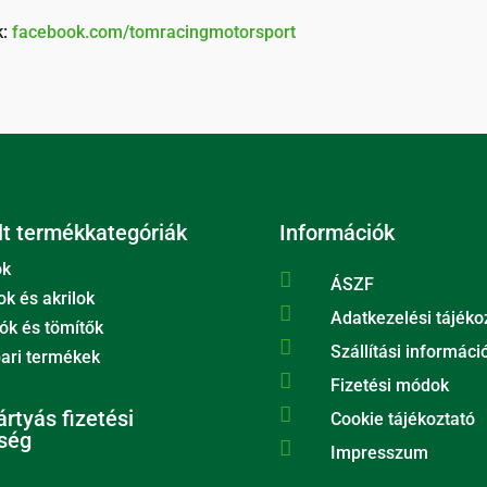
k:
facebook.com/tomracingmotorsport
t termékkategóriák
Információk
ok

ÁSZF
ok és akrilok

Adatkezelési tájéko
ók és tömítők

Szállítási informáci
ari termékek

Fizetési módok

rtyás fizetési
Cookie tájékoztató
ség

Impresszum