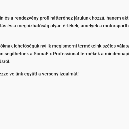
 és a rendezvény profi hátteréhez járulunk hozzá, hanem akt
zitás és a megbízhatóság olyan értékek, amelyek a motorsport
atóknak lehetőségük nyílik megismerni termékeink széles válas
an segíthetnek a SomaFix Professional termékek a mindennap
ásról.
ezze velünk együtt a verseny izgalmát!