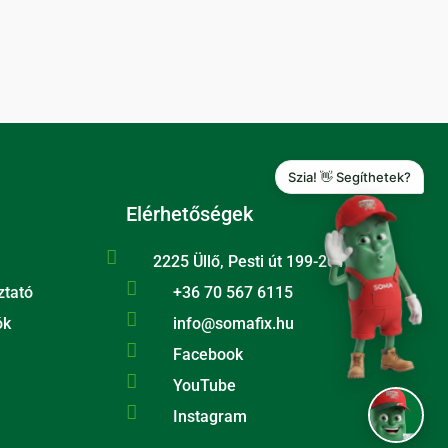
Szia! 👋 Segíthetek?
Elérhetőségek

2225 Üllő, Pesti út 199-201.

ztató
+36 70 567 6115​​

ók
info@somafix.hu

Facebook

YouTube

Instagram