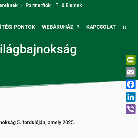
nereknek
Partnerfiók
0 Elemek
ÍTÉSI PONTOK
WEBÁRUHÁZ
KAPCSOLAT
Világbajnokság
Print
Email
Face
Linke
Viber
jnokság 5. fordulóján
, amely 2025.