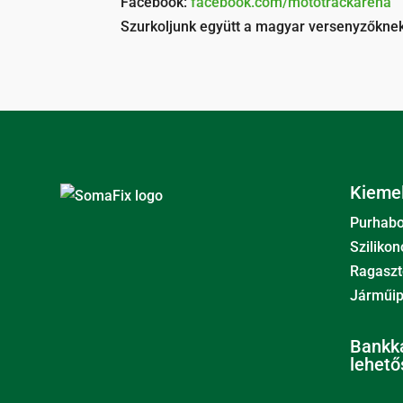
Facebook:
facebook.com/mototrackarena
Szurkoljunk együtt a magyar versenyzőkne
Kiemel
Purhab
Szilikon
Ragaszt
Járműip
Bankká
lehető